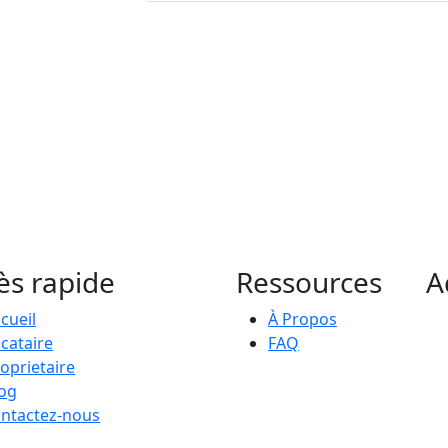
ès rapide
Ressources
A
cueil
À Propos
cataire
FAQ
oprietaire
og
ntactez-nous